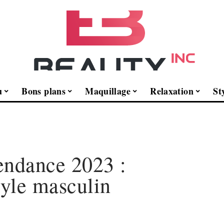
u
Bons plans
Maquillage
Relaxation
St
endance 2023 :
tyle masculin