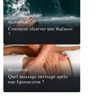
RELAXATION
Comment réserver une thalasso
?
RELAXATION
Quel massage envisagé après
une liposuccion ?