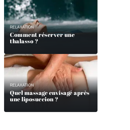
RELAXATION
Comment réserver une
thalasso ?
RELAXATION
Quel massage envisagé après
une liposuccion ?