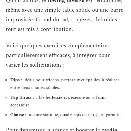
Quant au dos, le
rowing inversé
est redoutable,
même avec une simple table solide ou une barre
improvisée. Grand dorsal, trapèzes, deltoïdes :
tout est mis à contribution.
Voici quelques exercices complémentaires
particulièrement efficaces, à intégrer pour
varier les sollicitations :
Dips
: idéals pour triceps, pectoraux et épaules, à réaliser
entre deux chaises stables.
Hip thrust
: cible les fessiers, s’exécute au sol sans
accessoire.
Chaise
: posture statique, quadriceps en feu, gain garanti.
Pour dynamiser la séance et booster le
cardio
,